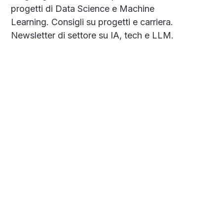
progetti di Data Science e Machine
Learning. Consigli su progetti e carriera.
Newsletter di settore su IA, tech e LLM.
Social
Links
Facebook
Privacy Policy
Twitter
About
Contatti
Glossario