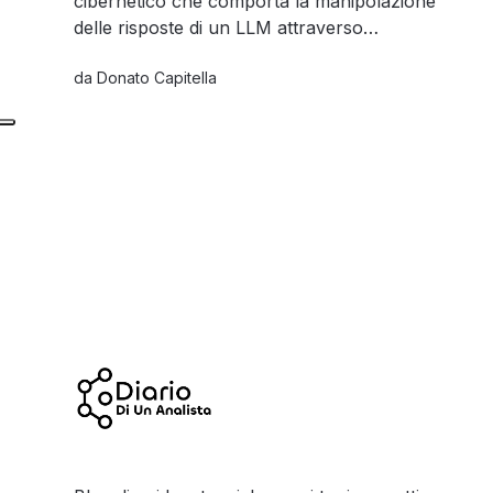
cibernetico che comporta la manipolazione
delle risposte di un LLM attraverso
l'inserimento di istruzioni malevole nei prompt e
da
Donato Capitella
presenta sfide uniche che richiedono
contromisure specifiche