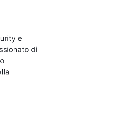
urity e
sionato di
to
lla