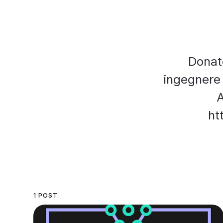
Donato
ingegnere
A
ht
1 POST