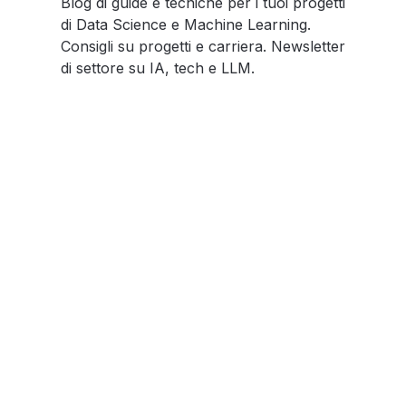
Blog di guide e tecniche per i tuoi progetti
di Data Science e Machine Learning.
Consigli su progetti e carriera. Newsletter
di settore su IA, tech e LLM.
Social
Links
Facebook
Privacy Policy
Twitter
About