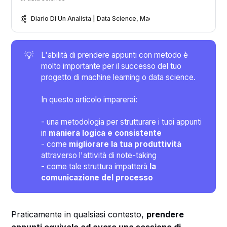
Diario Di Un Analista | Data Science, Machine Learning & Analytic
💡
L'abilità di prendere appunti con metodo è
molto importante per il successo del tuo
progetto di machine learning o data science.
In questo articolo imparerai:
- una metodologia per strutturare i tuoi appunti
in
maniera logica e consistente
- come
migliorare la tua produttività
attraverso l'attività di note-taking
- come tale struttura impatterà
la
comunicazione del processo
Praticamente in qualsiasi contesto,
prendere