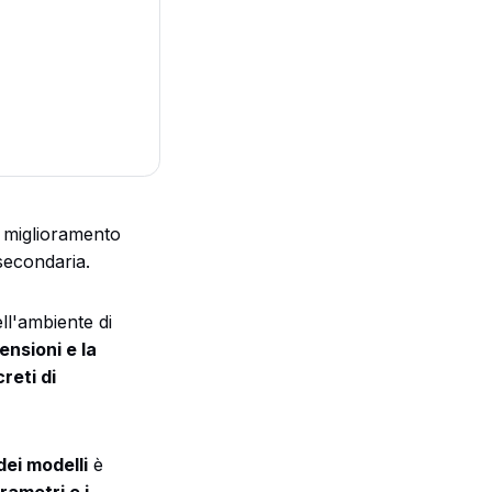
l miglioramento
econdaria.
ll'ambiente di
ensioni e la
reti di
ei modelli
è