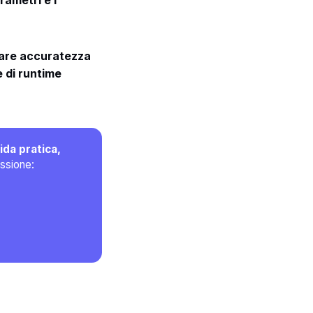
rametri e i
iare accuratezza
 di runtime
ida pratica, 
essione: