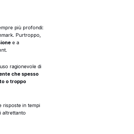
empre più profondi:
chmark. Purtroppo,
sione
e a
ent.
uso ragionevole di
ente che spesso
to o troppo
 risposte in tempi
 altrettanto