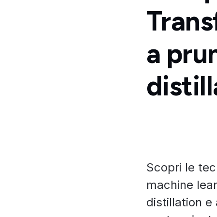
Trans
a pru
distil
Scopri le te
machine lear
distillation 