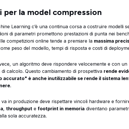
i per la model compression
ine Learning c’è una continua corsa a costruire modelli s
ilioni di parametri promettono prestazioni di punta nei ben
lle competizioni online tende a premiare la
massima preci
come peso del modello, tempi di risposta e costi di deploym
 invece, un algoritmo deve rispondere velocemente e con un 
di calcolo. Questo cambiamento di prospettiva
rende evid
 accurato" è anche inutilizzabile se rende il sistema len
nere
.
a in produzione deve rispettare vincoli hardware e fornire
za
,
throughput
e
footprint in memoria
diventano parametri
 alla sola accuratezza.