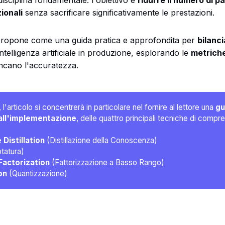
sciplina fondamentale: l'obiettivo è
ridurre il numero di pa
ionali
senza sacrificare significativamente le prestazioni.
 propone come una guida pratica e approfondita per
bilanc
intelligenza artificiale in produzione, esplorando le
metriche
ancano l'accuratezza.
'articolo si concentrerà in particolare nel fornire al lettore una
gu
 all'implementazione
, delle quattro principali tecniche di compr
Distillation
(Distillazione della Conoscenza)
tatura)
actorization
(Fattorizzazione a Basso Rango)
on
(Quantizzazione)