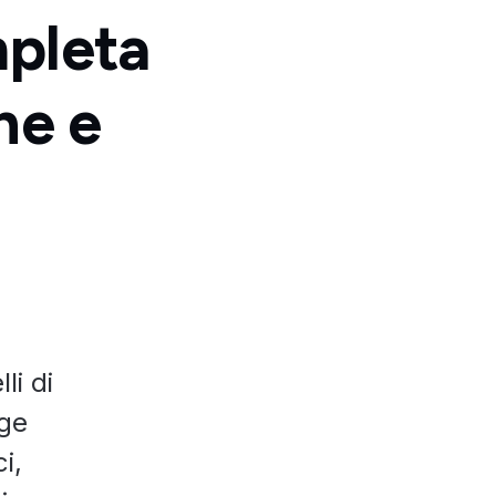
mpleta
ne e
li di
dge
i,