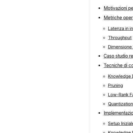
Motivazioni p
Metriche oper
Latenza in i
Throughput
Dimensione 
Caso studio re
Tecniche di c
Knowledge Di
Pruning
Low-Rank Fa
Quantization
Implementazio
Setup Inizial
Knowledge Di