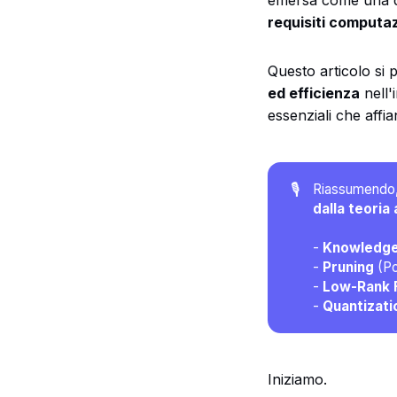
emersa come una di
requisiti computaz
Questo articolo si
ed efficienza
nell'
essenziali che affi
🎙️
Riassumendo, l
dalla teoria
-
Knowledge 
-
Pruning
(Po
-
Low-Rank F
-
Quantizati
Iniziamo.