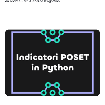
da
Andrea Perri
&
Andrea D'Agostino