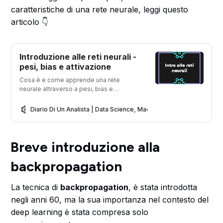
caratteristiche di una rete neurale, leggi questo
articolo 👇
Introduzione alle reti neurali -
pesi, bias e attivazione
Cosa è e come apprende una rete
neurale attraverso a pesi, bias e
funzione d’attivazione. Le reti neurali
formano la base del deep learning e dei
Diario Di Un Analista | Data Science, Machine Learning & Analytic
modelli transformer e GPT
Breve introduzione alla
backpropagation
La tecnica di
backpropagation
, è stata introdotta
negli anni 60, ma la sua importanza nel contesto del
deep learning è stata compresa solo