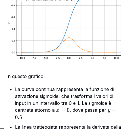
In questo grafico:
La curva continua rappresenta la funzione di
attivazione sigmoide, che trasforma i valori di
input in un intervallo tra 0 e 1. La sigmoide è
x
y
=
0
=
centrata attorno a
, dove passa per
x
y
=
=
0.5
0
0.
La linea tratteggiata rappresenta la derivata della