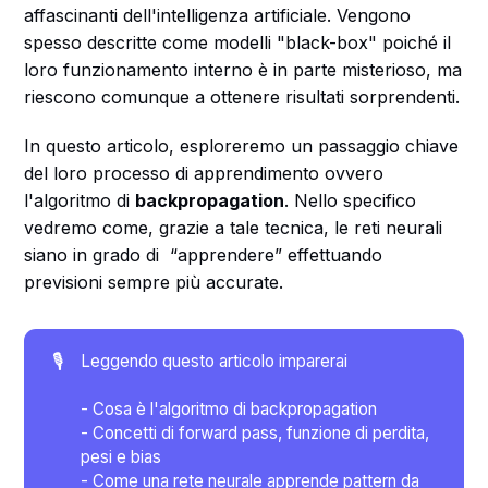
affascinanti dell'intelligenza artificiale. Vengono
spesso descritte come modelli "black-box" poiché il
loro funzionamento interno è in parte misterioso, ma
riescono comunque a ottenere risultati sorprendenti.
In questo articolo, esploreremo un passaggio chiave
del loro processo di apprendimento ovvero
l'algoritmo di
backpropagation
. Nello specifico
vedremo come, grazie a tale tecnica, le reti neurali
siano in grado di “apprendere” effettuando
previsioni sempre più accurate.
🎙️
Leggendo questo articolo imparerai
- Cosa è l'algoritmo di backpropagation
- Concetti di forward pass, funzione di perdita,
pesi e bias
- Come una rete neurale apprende pattern da