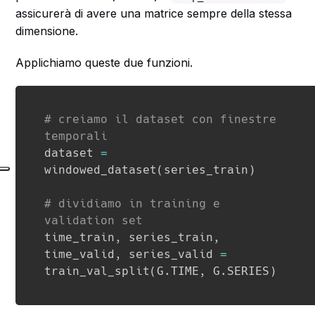
assicurerà di avere una matrice sempre della stessa
dimensione.
Applichiamo queste due funzioni.
# creiamo il dataset con finestre 
temporali
dataset 
=
windowed_dataset
(
series_train
)
# dividiamo in training e 
validation set
time_train
,
 series_train
,
time_valid
,
 series_valid 
=
train_val_split
(
G
.
TIME
,
 G
.
SERIES
)