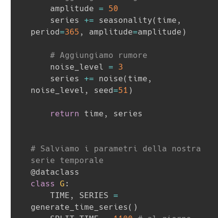
    amplitude 
=
50
    series 
+=
 seasonality
(
time
,
period
=
365
,
 amplitude
=
amplitude
)
# Aggiungiamo rumore
    noise_level 
=
3
    series 
+=
 noise
(
time
,
noise_level
,
 seed
=
51
)
return
 time
,
 series

# Salviamo i parametri della nostra 
serie temporale
@dataclass
class
G
:
    TIME
,
 SERIES 
=
generate_time_series
(
)