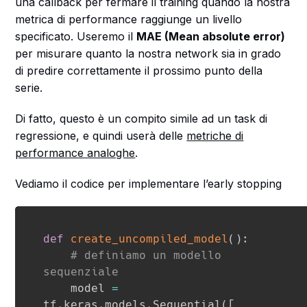
una callback per fermare il training quando la nostra
metrica di performance raggiunge un livello
specificato. Useremo il
MAE (Mean absolute error)
per misurare quanto la nostra network sia in grado
di predire correttamente il prossimo punto della
serie.
Di fatto, questo è un compito simile ad un task di
regressione, e quindi userà delle
metriche di
performance analoghe
.
Vediamo il codice per implementare l’early stopping
def
create_uncompiled_model
(
)
:
# definiamo un modello 
sequenziale
    model 
=
tf
.
keras
.
models
.
Sequential
(
[