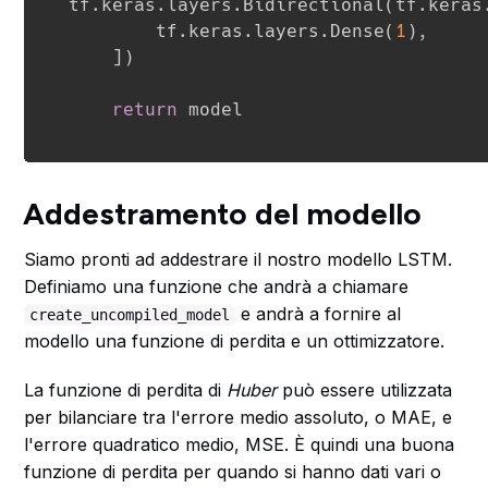
tf
.
keras
.
layers
.
Bidirectional
(
tf
.
keras
        tf
.
keras
.
layers
.
Dense
(
1
)
,
]
)
return
 model
Addestramento del modello
Siamo pronti ad addestrare il nostro modello LSTM.
Definiamo una funzione che andrà a chiamare
e andrà a fornire al
create_uncompiled_model
modello una funzione di perdita e un ottimizzatore.
La funzione di perdita di
Huber
può essere utilizzata
per bilanciare tra l'errore medio assoluto, o MAE, e
l'errore quadratico medio, MSE. È quindi una buona
funzione di perdita per quando si hanno dati vari o