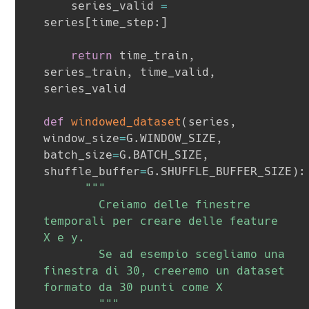
    series_valid 
=
series
[
time_step
:
]
return
 time_train
,
series_train
,
 time_valid
,
series_valid

def
windowed_dataset
(
series
,
window_size
=
G
.
WINDOW_SIZE
,
batch_size
=
G
.
BATCH_SIZE
,
shuffle_buffer
=
G
.
SHUFFLE_BUFFER_SIZE
)
:
"""

		Creiamo delle finestre 
temporali per creare delle feature 
X e y.

		Se ad esempio scegliamo una 
finestra di 30, creeremo un dataset 
formato da 30 punti come X

		"""