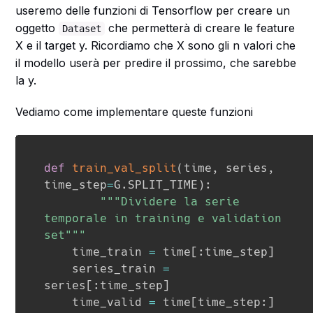
useremo delle funzioni di Tensorflow per creare un
oggetto
che permetterà di creare le feature
Dataset
X e il target y. Ricordiamo che X sono gli n valori che
il modello userà per predire il prossimo, che sarebbe
la y.
Vediamo come implementare queste funzioni
def
train_val_split
(
time
,
 series
,
time_step
=
G
.
SPLIT_TIME
)
:
"""Dividere la serie 
temporale in training e validation 
set"""
    time_train 
=
 time
[
:
time_step
]
    series_train 
=
series
[
:
time_step
]
    time_valid 
=
 time
[
time_step
:
]