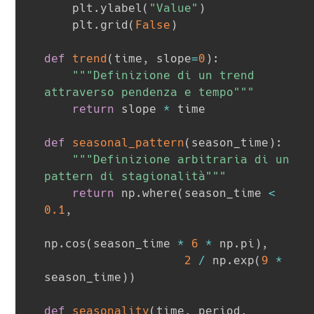
    plt
.
ylabel
(
"Value"
)
    plt
.
grid
(
False
)
def
trend
(
time
,
 slope
=
0
)
:
"""Definizione di un trend 
attraverso pendenza e tempo"""
return
 slope 
*
 time

def
seasonal_pattern
(
season_time
)
:
"""Definizione arbitraria di un 
pattern di stagionalità"""
return
 np
.
where
(
season_time 
<
0.1
,
np
.
cos
(
season_time 
*
6
*
 np
.
pi
)
,
2
/
 np
.
exp
(
9
*
season_time
)
)
def
seasonality
(
time
,
 period
,