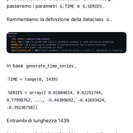
passeremo i parametri
e
.
G.TIME
G.SERIES
Rammentiamo la definizione della dataclass
.‍
G
In base
,
generate_time_series
TIME = range(0, 1439)
SERIES = array([ 0.81884814, 0.82252744,
0.77998762, ..., -0.44389692, -0.42693424,
-0.39230758])
Entrambi di lunghezza 1439.