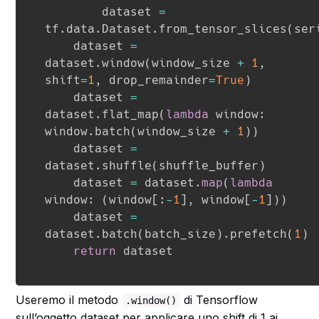
		dataset 
=
tf
.
data
.
Dataset
.
from_tensor_slices
(
ser
    dataset 
=
dataset
.
window
(
window_size 
+
1
,
shift
=
1
,
 drop_remainder
=
True
)
    dataset 
=
dataset
.
flat_map
(
lambda
 window
:
window
.
batch
(
window_size 
+
1
)
)
    dataset 
=
dataset
.
shuffle
(
shuffle_buffer
)
    dataset 
=
 dataset
.
map
(
lambda
window
:
(
window
[
:
-
1
]
,
 window
[
-
1
]
)
)
    dataset 
=
dataset
.
batch
(
batch_size
)
.
prefetch
(
1
)
return
 dataset
Useremo il metodo
di Tensorflow
.window()
sull’oggetto dataset per applicare uno shift di 1 ai