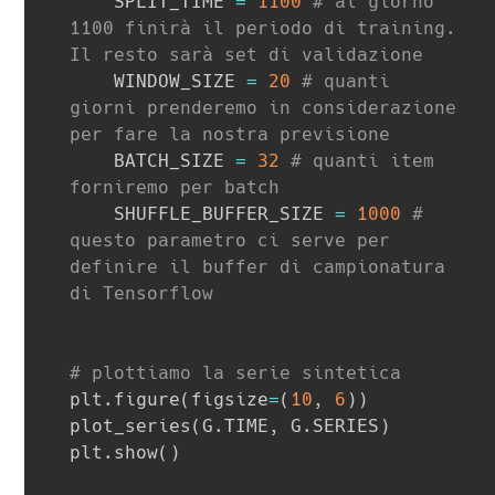
    SPLIT_TIME 
=
1100
# al giorno 
1100 finirà il periodo di training. 
Il resto sarà set di validazione
    WINDOW_SIZE 
=
20
# quanti 
giorni prenderemo in considerazione 
per fare la nostra previsione
    BATCH_SIZE 
=
32
# quanti item 
forniremo per batch
    SHUFFLE_BUFFER_SIZE 
=
1000
# 
questo parametro ci serve per 
definire il buffer di campionatura 
di Tensorflow
# plottiamo la serie sintetica
plt
.
figure
(
figsize
=
(
10
,
6
)
)
plot_series
(
G
.
TIME
,
 G
.
SERIES
)
plt
.
show
(
)