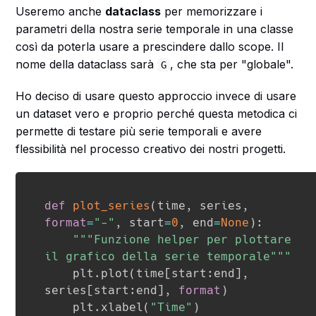
Useremo anche
dataclass
per memorizzare i
parametri della nostra serie temporale in una classe
così da poterla usare a prescindere dallo scope. Il
nome della dataclass sarà
, che sta per "globale".
G
Ho deciso di usare questo approccio invece di usare
un dataset vero e proprio perché questa metodica ci
permette di testare più serie temporali e avere
flessibilità nel processo creativo dei nostri progetti.
def
plot_series
(
time
,
 series
,
format
=
"-"
,
 start
=
0
,
 end
=
None
)
:
"""Funzione helper per plottare 
il grafico della serie temporale"""
    plt
.
plot
(
time
[
start
:
end
]
,
series
[
start
:
end
]
,
format
)
    plt
.
xlabel
(
"Time"
)