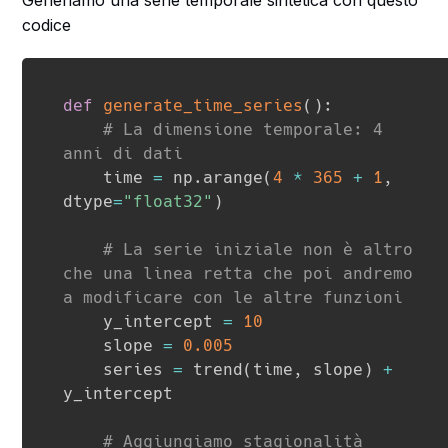
codice
def
generate_time_series
(
)
:
# La dimensione temporale: 4 
anni di dati
    time 
=
 np
.
arange
(
4
*
365
+
1
,
dtype
=
"float32"
)
# La serie iniziale non è altro 
che una linea retta che poi andremo 
a modificare con le altre funzioni
    y_intercept 
=
10
    slope 
=
0.005
    series 
=
 trend
(
time
,
 slope
)
+
y_intercept

# Aggiungiamo stagionalità