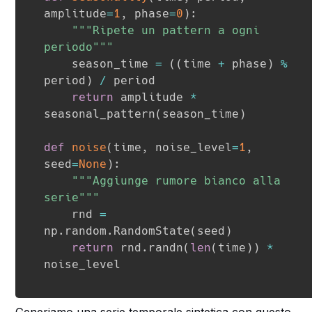
amplitude
=
1
,
 phase
=
0
)
:
"""Ripete un pattern a ogni 
periodo"""
    season_time 
=
(
(
time 
+
 phase
)
%
period
)
/
 period

return
 amplitude 
*
seasonal_pattern
(
season_time
)
def
noise
(
time
,
 noise_level
=
1
,
seed
=
None
)
:
"""Aggiunge rumore bianco alla 
serie"""
    rnd 
=
np
.
random
.
RandomState
(
seed
)
return
 rnd
.
randn
(
len
(
time
)
)
*
noise_level
Generiamo una serie temporale sintetica con questo