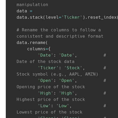
manipulation
data 
=
data
.
stack
(
level
=
'Ticker'
)
.
reset_index
# Rename the columns to follow a 
consistent and descriptive format
data
.
rename
(
    columns
=
{
'Date'
:
'Date'
,
# 
Date of the stock data
'Ticker'
:
'Stock'
,
# 
Stock symbol (e.g., AAPL, AMZN)
'Open'
:
'Open'
,
# 
Opening price of the stock
'High'
:
'High'
,
# 
Highest price of the stock
'Low'
:
'Low'
,
# 
Lowest price of the stock