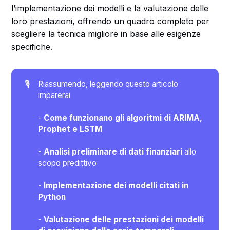
l’implementazione dei modelli e la valutazione delle
loro prestazioni, offrendo un quadro completo per
scegliere la tecnica migliore in base alle esigenze
specifiche.
🎙️
Riassumendo, leggendo questo articolo
imparerai
-
Come funzionano gli algoritmi di ARIMA, 
Prophet e LSTM
- Analisi preliminare di dati finanziari
allo
scopo predittivo
- Implementazione dei modelli citati in 
Python
-
Valutazione delle prestazioni dei modelli 