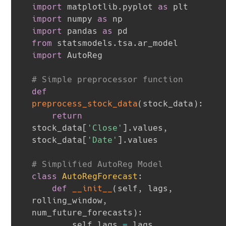
import
 matplotlib
.
pyplot 
as
import
 numpy 
as
import
 pandas 
as
from
 statsmodels
.
tsa
.
ar_model 
import
 AutoReg

# Simple preprocessor function
def
preprocess_stock_data
(
stock_data
)
:
return
stock_data
[
'Close'
]
.
values
,
stock_data
[
'Date'
]
.
values

# Simplified AutoReg Model
class
AutoRegForecast
:
def
__init__
(
self
,
 lags
,
rolling_window
,
num_future_forecasts
)
:
        self
.
lags 
=
 lags
