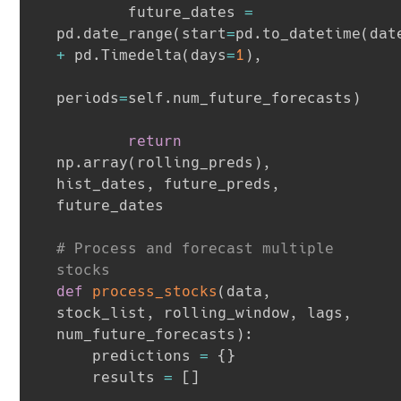
        future_dates 
=
pd
.
date_range
(
start
=
pd
.
to_datetime
(
dat
+
 pd
.
Timedelta
(
days
=
1
)
,
periods
=
self
.
num_future_forecasts
)
return
np
.
array
(
rolling_preds
)
,
hist_dates
,
 future_preds
,
future_dates

# Process and forecast multiple 
stocks
def
process_stocks
(
data
,
stock_list
,
 rolling_window
,
 lags
,
num_future_forecasts
)
:
    predictions 
=
{
}
    results 
=
[
]