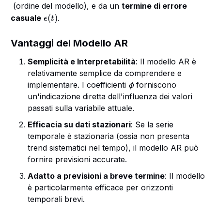
(ordine del modello), e da un
termine di errore
\
(
)
casuale
.
ϵ
t
e
p
Vantaggi del Modello AR
s
Semplicità e Interpretabilità
il
: Il modello AR è
o
relativamente semplice da comprendere e
n
implementare. I coefficienti
ϕ
forniscono
(
un'indicazione diretta dell'influenza dei valori
t
passati sulla variabile attuale.
)
Efficacia su dati stazionari
: Se la serie
temporale è stazionaria (ossia non presenta
trend sistematici nel tempo), il modello AR può
fornire previsioni accurate.
Adatto a previsioni a breve termine
: Il modello
è particolarmente efficace per orizzonti
temporali brevi.