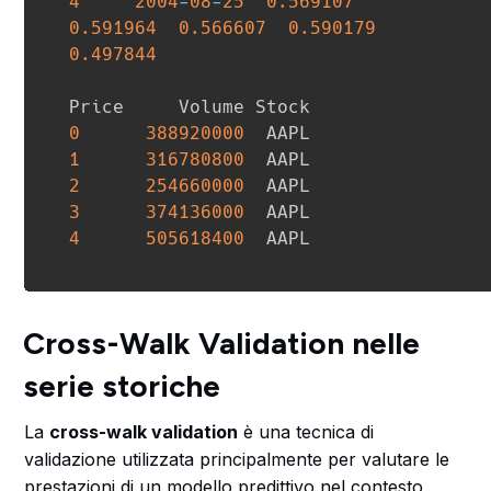
4
2004
-
08
-
25
0.569107
0.591964
0.566607
0.590179
0.497844
0
388920000
1
316780800
2
254660000
3
374136000
4
505618400
  AAPL  
Cross-Walk Validation nelle
serie storiche
La
cross-walk validation
è una tecnica di
validazione utilizzata principalmente per valutare le
prestazioni di un modello predittivo nel contesto