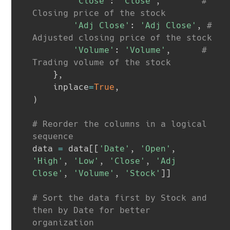
'Close'
:
'Close'
,
# 
Closing price of the stock
'Adj Close'
:
'Adj Close'
,
# 
Adjusted closing price of the stock
'Volume'
:
'Volume'
,
# 
Trading volume of the stock
}
,
    inplace
=
True
,
)
# Reorder the columns in a logical 
sequence
data 
=
 data
[
[
'Date'
,
'Open'
,
'High'
,
'Low'
,
'Close'
,
'Adj 
Close'
,
'Volume'
,
'Stock'
]
]
# Sort the data first by Stock and 
then by Date for better 
organization