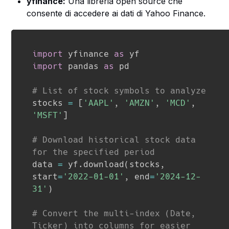
yfinance:
Una libreria open source che
consente di accedere ai dati di Yahoo Finance.
import
 yfinance 
as
import
 pandas 
as
 pd

# List of stock symbols to analyze
stocks 
=
[
'AAPL'
,
'AMZN'
,
'MCD'
,
'MSFT'
]
# Download historical stock data 
for the specified period
data 
=
 yf
.
download
(
stocks
,
start
=
'2022-01-01'
,
 end
=
'2024-12-
31'
)
# Convert the multi-index (Date, 
Ticker) into columns for easier 