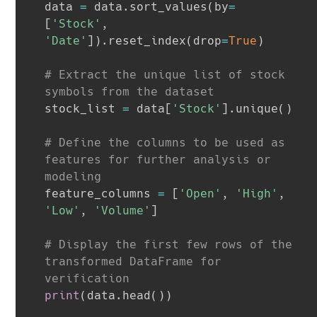
data 
=
 data
.
sort_values
(
by
=
[
'Stock'
,
'Date'
]
)
.
reset_index
(
drop
=
True
)
# Extract the unique list of stock 
symbols from the dataset
stock_list 
=
 data
[
'Stock'
]
.
unique
(
)
# Define the columns to be used as 
features for further analysis or 
modeling
feature_columns 
=
[
'Open'
,
'High'
,
'Low'
,
'Volume'
]
# Display the first few rows of the 
transformed DataFrame for 
verification
print
(
data
.
head
(
)
)