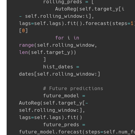
        rolling_preds 
=
[
            AutoReg
(
self
.
target_y
[
i 
-
 self
.
rolling_window
:
i
]
,
lags
=
self
.
lags
)
.
fit
(
)
.
forecast
(
steps
=
1
[
0
]
for
 i 
in
range
(
self
.
rolling_window
,
len
(
self
.
target_y
)
)
]
        hist_dates 
=
dates
[
self
.
rolling_window
:
]
# Future predictions
        future_model 
=
AutoReg
(
self
.
target_y
[
-
self
.
rolling_window
:
]
,
lags
=
self
.
lags
)
.
fit
(
)
        future_preds 
=
future_model
.
forecast
(
steps
=
self
.
num_f