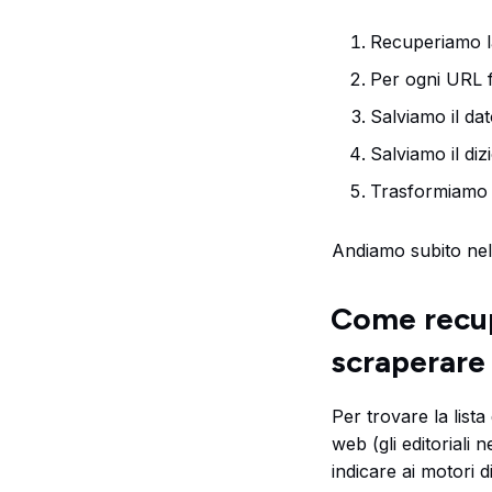
Recuperiamo la
Per ogni URL f
Salviamo il da
Salviamo il diz
Trasformiamo l
Andiamo subito nel
Come recup
scraperare
Per trovare la list
web (gli editoriali
indicare ai motori 