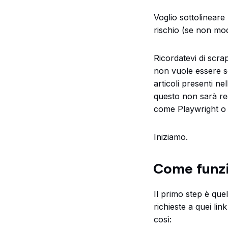
Voglio sottolineare
rischio (se non modi
Ricordatevi di scr
non vuole essere sc
articoli presenti n
questo non sarà r
come Playwright o
Iniziamo.
Come funzi
Il primo step è quel
richieste a quei lin
così: