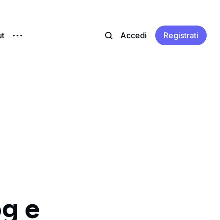
t
Accedi
Registrati
g e