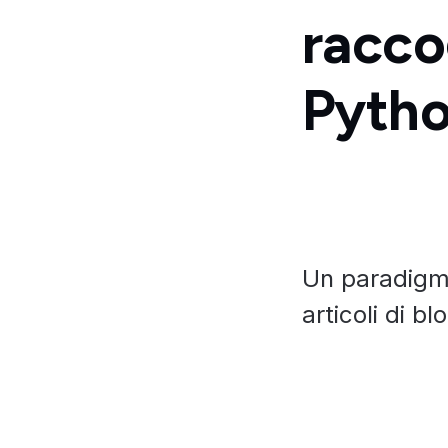
raccog
Pyth
Un paradigma
articoli di bl