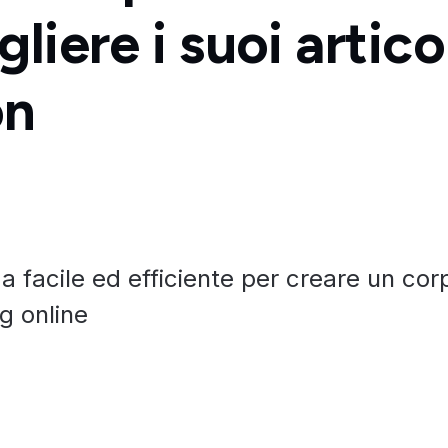
liere i suoi articol
on
 facile ed efficiente per creare un cor
og online