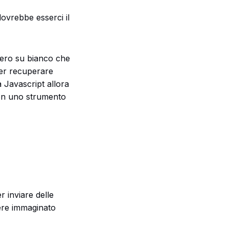
dovrebbe esserci il
nero su bianco che
per recuperare
a Javascript allora
on uno strumento
r inviare delle
ssere immaginato