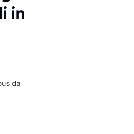
i in
pus da