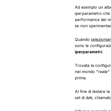
Ad esempio un al
iperparametro che g
performance del mo
se non sperimentan
Quando
selezionia
sono le configurazio
iperparametri
.
Trovata la configur
nel mondo "reale" -
prima.
Al fine di testare 
set di dati, chiamat