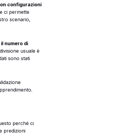
con configurazioni
e ci permette
stro scenario,
il numero di
 divisione usuale è
ati sono stati
alidazione
'apprendimento.
uesto perché ci
e predizioni