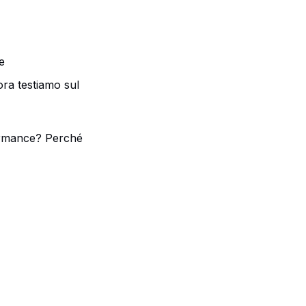
e
ora testiamo sul
formance? Perché