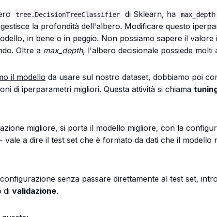
bero
di Sklearn, ha
tree.DecisionTreeClassifier
max_depth
estisce la profondità dell'albero. Modificare questo iperp
dello, in bene o in peggio. Non possiamo sapere il valore 
do. Oltre a
max_depth
, l'albero decisionale possiede molti 
mo il modello
da usare sul nostro dataset, dobbiamo poi co
ni di iperparametri migliori. Questa attività si chiama
tuning
azione migliore, si porta il modello migliore, con la configu
 vale a dire il test set che è formato da dati che il modello
la configurazione senza passare direttamente al test set, in
o di
validazione
.