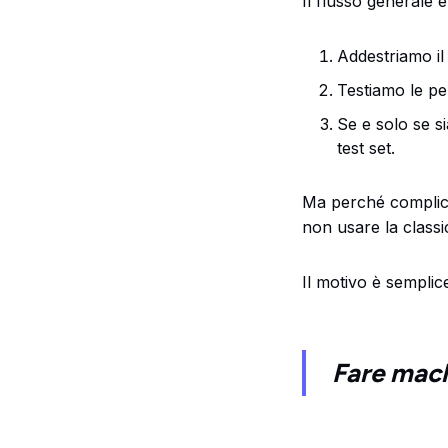
Il flusso generale 
Addestriamo il 
Testiamo le pe
Se e solo se si
test set.
Ma perché complica
non usare la classic
Il motivo è sempli
Fare mach