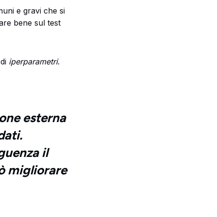
uni e gravi che si
are bene sul test
 di
iperparametri
.
ione esterna
dati.
guenza il
ò migliorare