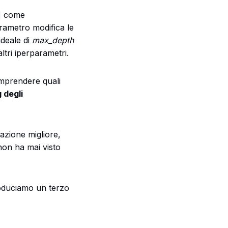
come
arametro modifica le
ideale di
max_depth
altri iperparametri.
mprendere quali
 degli
razione migliore,
 non ha mai visto
troduciamo un terzo