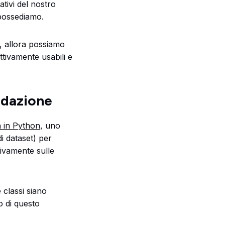
ativi del nostro
 possediamo.
i, allora possiamo
ttivamente usabili e
lidazione
a in Python
, uno
di dataset) per
tivamente sulle
 classi siano
o di questo