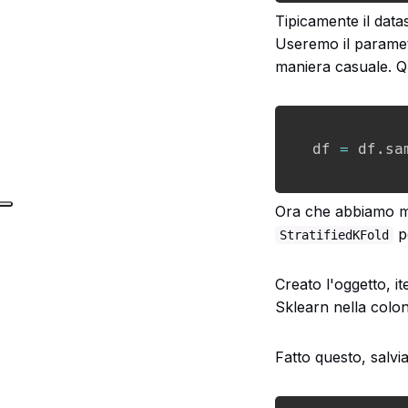
Tipicamente il dat
Useremo il param
maniera casuale. Qu
df 
=
 df
.
sa
Ora che abbiamo mes
pe
StratifiedKFold
Creato l'oggetto, i
Sklearn nella colon
Fatto questo, salvia