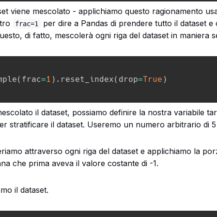
aset viene mescolato - applichiamo questo ragionamento u
etro
per dire a Pandas di prendere tutto il dataset e
frac=1
esto, di fatto, mescolerà ogni riga del dataset in maniera s
mple
(
frac
=
1
)
.
reset_index
(
drop
=
True
)
colato il dataset, possiamo definire la nostra variabile ta
r stratificare il dataset. Useremo un numero arbitrario di 5 
teriamo attraverso ogni riga del dataset e applichiamo la po
na che prima aveva il valore costante di -1.
mo il dataset.