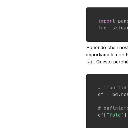
import
 pan
from
 sklea
Ponendo che i nostri
importiamolo con 
. Questo perché
-1
# importia
df 
=
 pd
.
re
# definiam
df
[
"fold"
]