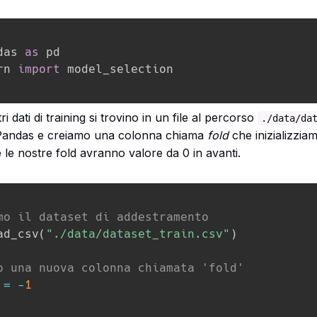
das 
as
rn 
import
 model_selection
 dati di training si trovino in un file al percorso
./data/da
Pandas e creiamo una colonna chiama
fold
che inizializziam
 le nostre fold avranno valore da 0 in avanti.
mo il dataset di addestramento
ad_csv
(
"./data/dataset_train.csv"
)
o una nuova colonna chiamata 'fold'
=
-
1