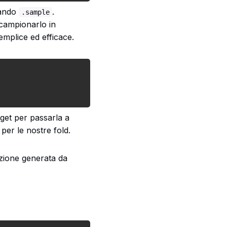
sando
.
.sample
 campionarlo in
emplice ed efficace.
rget per passarla a
per le nostre fold.
rzione generata da