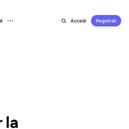
t
Accedi
Registrati
 la