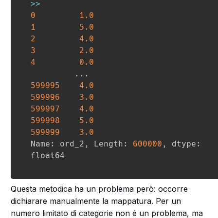
>>
0
1.0
1
5.0
2
4.0
3
2.0
4
0.0
.
.
.
599995
4.0
599996
3.0
599997
4.0
599998
5.0
599999
3.0
Name
:
 ord_2
,
 Length
:
600000
,
 dtype
:
Questa metodica ha un problema però: occorre
dichiarare manualmente la mappatura. Per un
numero limitato di categorie non è un problema, ma