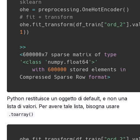
sklearn
ohe 
=
 preprocessing
.
OneHotEncoder
(
)
# fit + transform
ohe
.
fit_transform
(
df_train
[
"ord_2"
]
.
va
1
)
)
>>
<
600000x7 sparse matrix of 
type
'<class '
numpy
.
float64
'>'
with
600000
 stored elements 
in
Compressed Sparse Row 
format
>
Python restituisce un oggetto di default, e non una
lista di valori. Per avere tale lista, bisogna usare
.toarray()
ohe
.
fit_transform
(
df_train
[
"ord_2"
]
.
va