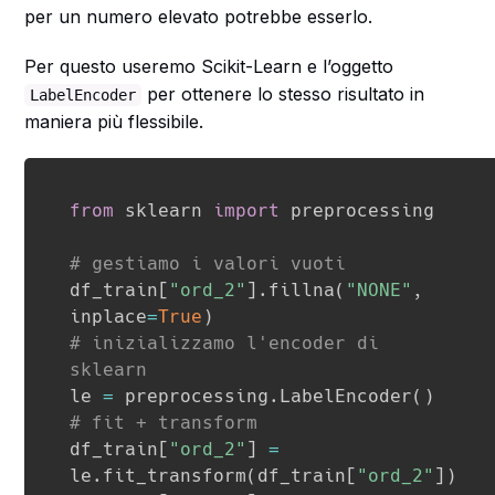
per un numero elevato potrebbe esserlo.
Per questo useremo Scikit-Learn e l’oggetto
per ottenere lo stesso risultato in
LabelEncoder
maniera più flessibile.
from
 sklearn 
import
 preprocessing

# gestiamo i valori vuoti
df_train
[
"ord_2"
]
.
fillna
(
"NONE"
,
inplace
=
True
)
# inizializzamo l'encoder di 
sklearn
le 
=
 preprocessing
.
LabelEncoder
(
)
# fit + transform
df_train
[
"ord_2"
]
=
le
.
fit_transform
(
df_train
[
"ord_2"
]
)