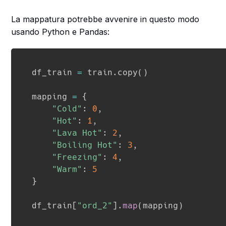
La mappatura potrebbe avvenire in questo modo
usando Python e Pandas:
df_train 
=
 train
.
copy
(
)
mapping 
=
{
"Cold"
:
0
,
"Hot"
:
1
,
"Lava Hot"
:
2
,
"Boiling Hot"
:
3
,
"Freezing"
:
4
,
"Warm"
:
5
}
df_train
[
"ord_2"
]
.
map
(
mapping
)