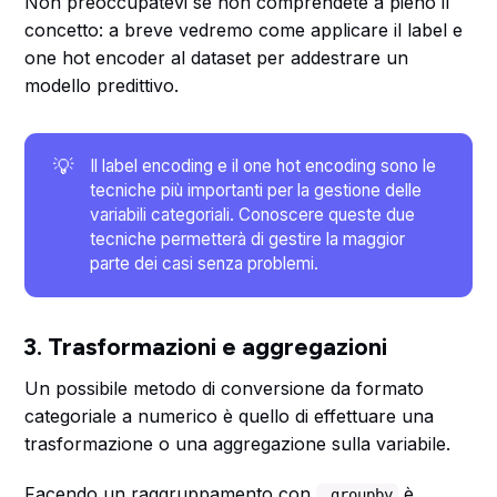
Non preoccupatevi se non comprendete a pieno il
concetto: a breve vedremo come applicare il label e
one hot encoder al dataset per addestrare un
modello predittivo.
💡
Il label encoding e il one hot encoding sono le
tecniche più importanti per la gestione delle
variabili categoriali. Conoscere queste due
tecniche permetterà di gestire la maggior
parte dei casi senza problemi.
3. Trasformazioni e aggregazioni
Un possibile metodo di conversione da formato
categoriale a numerico è quello di effettuare una
trasformazione o una aggregazione sulla variabile.
Facendo un raggruppamento con
è
.groupby