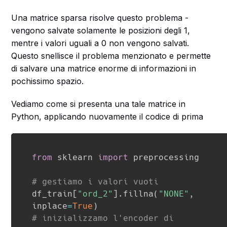
Una matrice sparsa risolve questo problema -
vengono salvate solamente le posizioni degli 1,
mentre i valori uguali a 0 non vengono salvati.
Questo snellisce il problema menzionato e permette
di salvare una matrice enorme di informazioni in
pochissimo spazio.
Vediamo come si presenta una tale matrice in
Python, applicando nuovamente il codice di prima
from
 sklearn 
import
 preprocessing

# gestiamo i valori vuoti
df_train
[
"ord_2"
]
.
fillna
(
"NONE"
,
inplace
=
True
)
# inizializzamo l'encoder di 