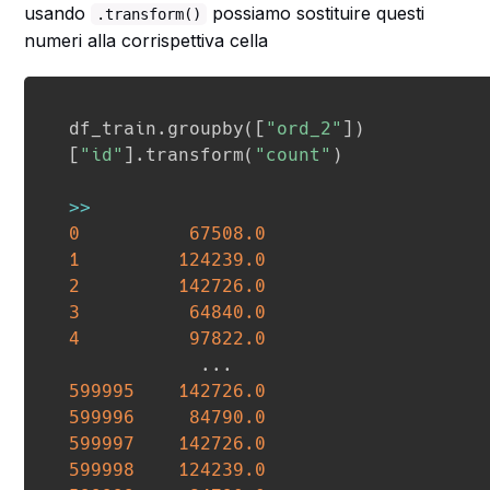
usando
possiamo sostituire questi
.transform()
numeri alla corrispettiva cella
df_train
.
groupby
(
[
"ord_2"
]
)
[
"id"
]
.
transform
(
"count"
)
>>
0
67508.0
1
124239.0
2
142726.0
3
64840.0
4
97822.0
.
.
.
599995
142726.0
599996
84790.0
599997
142726.0
599998
124239.0