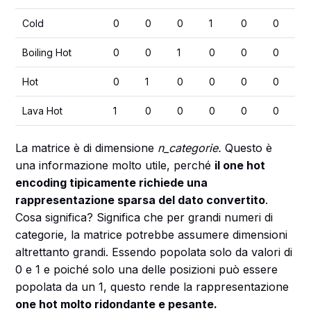
Cold
0
0
0
1
0
0
Boiling Hot
0
0
1
0
0
0
Hot
0
1
0
0
0
0
Lava Hot
1
0
0
0
0
0
La matrice è di dimensione
n_categorie.
Questo è
una informazione molto utile, perché
il one hot
encoding tipicamente richiede una
rappresentazione sparsa del dato convertito
.
Cosa significa? Significa che per grandi numeri di
categorie, la matrice potrebbe assumere dimensioni
altrettanto grandi. Essendo popolata solo da valori di
0 e 1 e poiché solo una delle posizioni può essere
popolata da un 1, questo rende la rappresentazione
one hot molto ridondante e pesante.