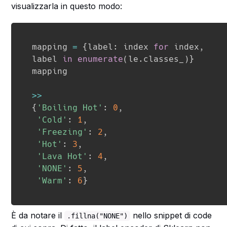
visualizzarla in questo modo:
mapping 
=
{
label
:
 index 
for
 index
,
label 
in
enumerate
(
le
.
classes_
)
}
mapping

>>
{
'Boiling Hot'
:
0
,
'Cold'
:
1
,
'Freezing'
:
2
,
'Hot'
:
3
,
'Lava Hot'
:
4
,
'NONE'
:
5
,
'Warm'
:
6
}
È da notare il
nello snippet di code
.fillna("NONE")