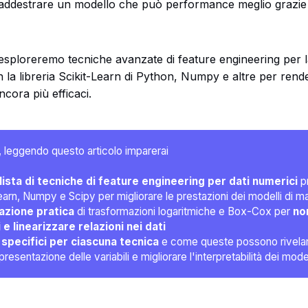
addestrare un modello che può performance meglio grazie
 esploreremo tecniche avanzate di feature engineering per 
 la libreria Scikit-Learn di Python, Numpy e altre per render
cora più efficaci.
leggendo questo articolo imparerai
lista di tecniche di feature engineering per dati numerici 
p
earn, Numpy e Scipy per migliorare le prestazioni dei modelli di m
zione pratica
di trasformazioni logaritmiche e Box-Cox per
no
 e linearizzare relazioni nei dati
 specifici per ciascuna tecnica
e come queste possono rivelare
presentazione delle variabili e migliorare l'interpretabilità dei model