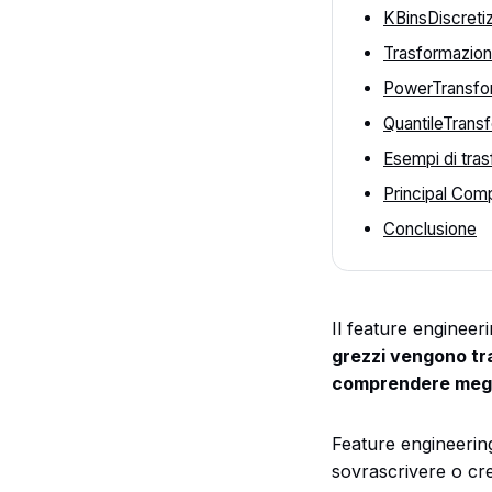
KBinsDiscreti
Trasformazion
PowerTransfo
QuantileTrans
Esempi di tras
Principal Com
Conclusione
Il feature engineer
grezzi vengono tra
comprendere meglio 
Feature engineering
sovrascrivere o cre