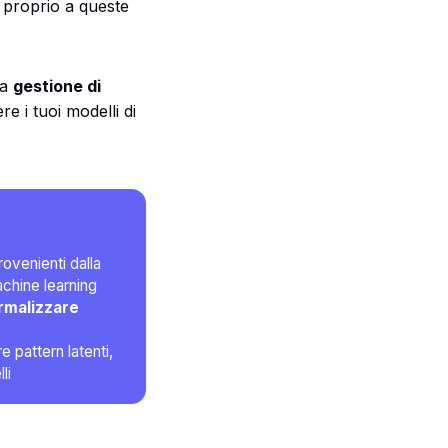
 proprio a queste
la
gestione di
e i tuoi modelli di
rovenienti dalla
achine learning
rmalizzare 
 pattern latenti,
li