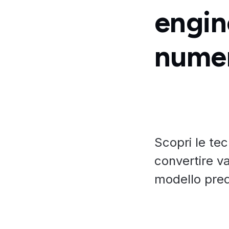
engine
numer
Scopri le tec
convertire val
modello pred