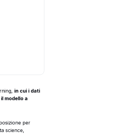
arning,
in cui i dati
il modello a
sposizione per
ta science,