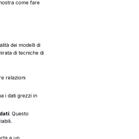
mostra come fare
ità dei modelli di
irata di tecniche di
re relazioni
 i dati grezzi in
dati
: Questo
abili.
orta a un