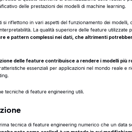
ficativo delle prestazioni dei modelli di machine learning.
 si riflettono in vari aspetti del funzionamento dei modelli, 
 interpretabilità. La qualità superiore delle feature utilizzate
e e pattern complessi nei dati, che altrimenti potrebbe
azione delle feature contribuisce a rendere i modelli più r
ratteristiche essenziali per applicazioni nel mondo reale e 
ting.
 tecniche di feature engineering utili.
zione
rima tecnica di feature engineering numerico che un data sc
(anche nota come
scaling
) è un metodo in cui modifichiam