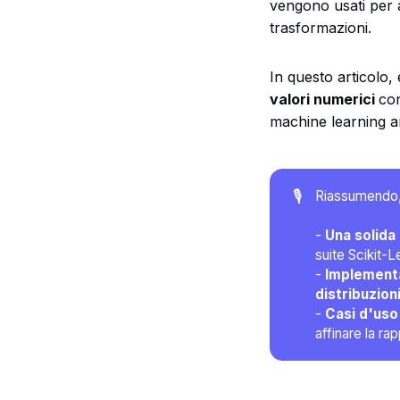
vengono usati per 
trasformazioni.
In questo articolo,
valori numerici
con
machine learning an
🎙️
Riassumendo, 
-
Una solida 
suite Scikit-L
-
Implementa
distribuzioni
-
Casi d'uso
affinare la rap