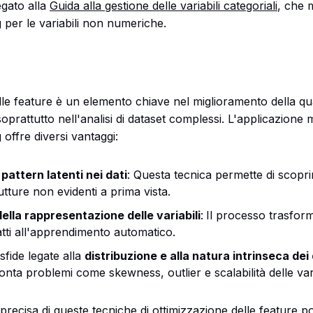
egato alla
Guida alla gestione delle variabili categoriali
, che 
 per le variabili non numeriche.
lle feature è un elemento chiave nel miglioramento della qual
prattutto nell'analisi di dataset complessi. L'applicazione m
 offre diversi vantaggi:
 pattern latenti nei dati
: Questa tecnica permette di scopri
tture non evidenti a prima vista.
ella rappresentazione delle variabili
:
Il processo trasforma
atti all'apprendimento automatico.
sfide legate alla
distribuzione e alla natura intrinseca dei 
nta problemi come skewness, outlier e scalabilità delle vari
recisa di queste tecniche di ottimizzazione delle feature p