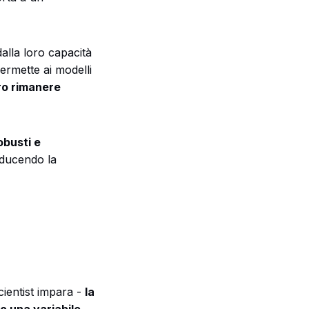
dalla loro capacità
 permette ai modelli
ro rimanere
obusti e
riducendo la
ientist impara -
la
o una variabile